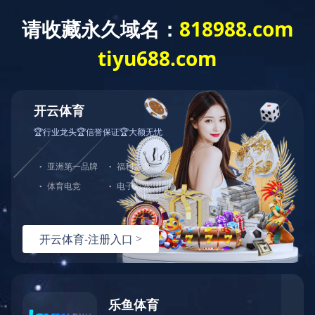
En
产品总汇
产品列表
首页
·
产品总汇
·
F’86系列
F1象牙白
F2土豪金（布纹）