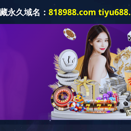
首页
品牌介绍
产品总汇
新闻资讯
招商加盟