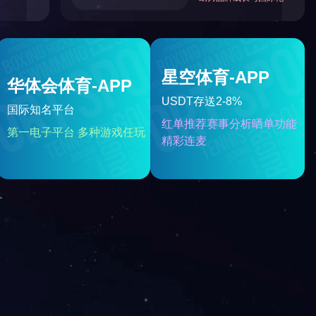
九游(中国)
宝在线
|
开云网页版登录入口
|
欧宝ob官网登录入口（中国）有限公司
|