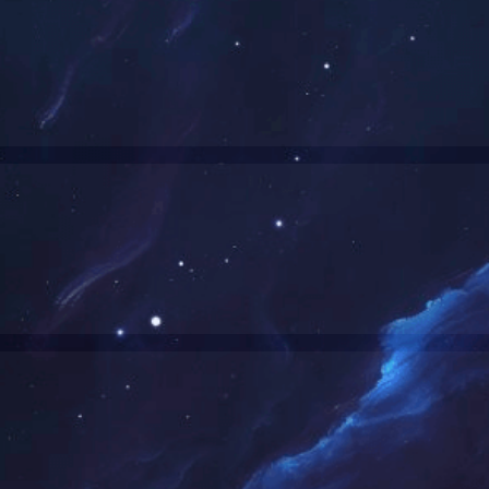
品牌介绍
产品总汇
新闻资讯
公司简介
F’86系列
企业资讯
品牌历史
L’86系列
行业新闻