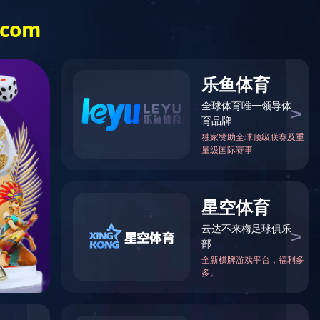
En
工程案例
九游(中国)
搜索
MENU