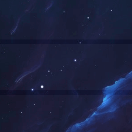
品牌介绍
产品总汇
新闻资讯
公司简介
F’86系列
企业资讯
品牌历史
L’86系列
行业新闻