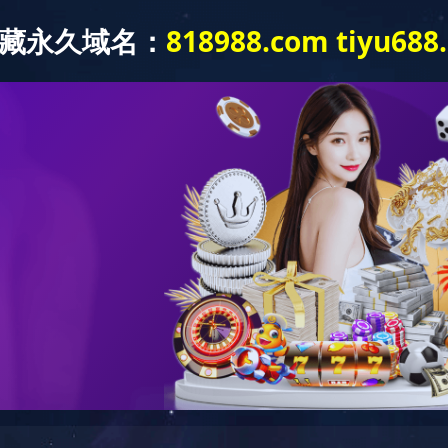
首页
品牌介绍
产品总汇
新闻资讯
招商加盟