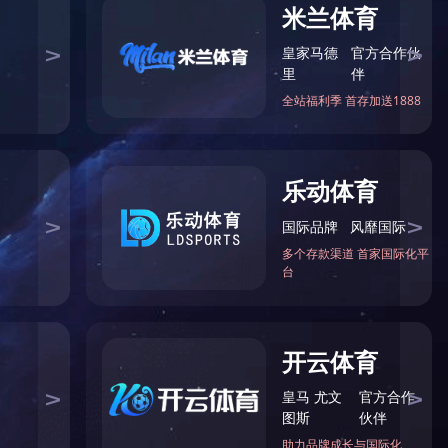
快速导航
扫一扫关注网站
招商加盟
工程案例