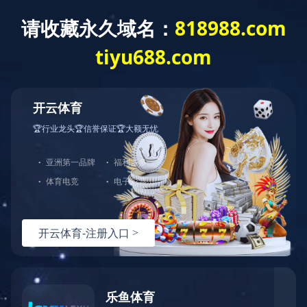
En
产品总汇
产品列表
首页
·
产品总汇
·
九游网页版·官方版在线入口
16A 250V二位单(双)控开关