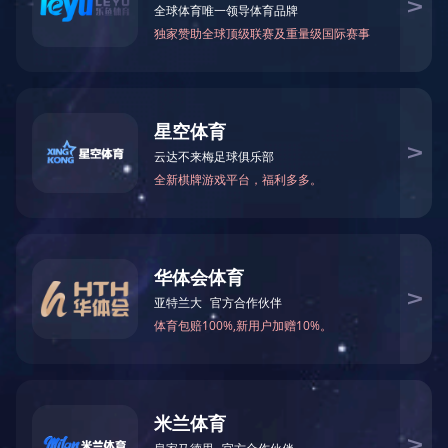
持续创新/品质取胜,
全国保障性安居工程推荐供应商
0577-56576111
千亿体育唯一官方网站（中国）有限公司
|
新利网页版
|
开云app登录入
口
|
leyu·乐鱼（中国）体育官方网站
|
kaiyun·开云（中国）官方网站
|
欧宝在线
|
开云网页版登录入口
|
欧宝ob官网登录入口（中国）有限公司
|
英亚网页版_英亚（中国）
|