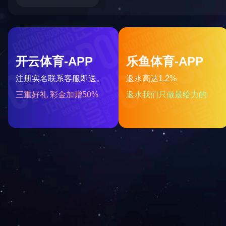
0577-56576111
X1象牙白
九游网页版·官方版在线入口
L8象牙白系列
千亿体育唯一官方网站（中国）有限公司
|
新利网页版
|
开云app登录入
M8明装系列
英亚网页版_英亚（中国）
|
Q7香槟金
Q7雅白
Q8高级灰/香槟色