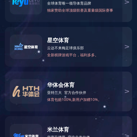
持续创新/品质取胜,
全国保障性安居工程推荐供应商
0577-56576111
千亿体育唯一官方网站（中国）有限公司
|
新利网页版
|
开云app登录入
口
|
leyu·乐鱼（中国）体育官方网站
|
kaiyun·开云（中国）官方网站
|
欧宝在线
|
开云网页版登录入口
|
欧宝ob官网登录入口（中国）有限公司
|
英亚网页版_英亚（中国）
|