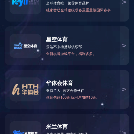
持续创新/品质取胜,
全国保障性安居工程推荐供应商
0577-56576111
千亿体育唯一官方网站（中国）有限公司
|
新利网页版
|
开云app登录入
口
|
leyu·乐鱼（中国）体育官方网站
|
kaiyun·开云（中国）官方网站
|
欧宝在线
|
开云网页版登录入口
|
欧宝ob官网登录入口（中国）有限公司
|
英亚网页版_英亚（中国）
|