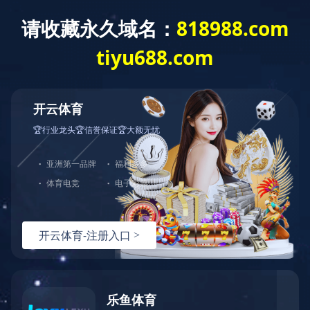
En
产品总汇
产品列表
首页
·
产品总汇
·
G18象牙白/香槟金（拉丝）
人体感应开关三线零线/三线强启/四线强
启芯子