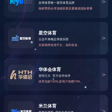
持续创新/品质取胜,
全国保障性安居工程推荐供应商
0577-56576111
千亿体育唯一官方网站（中国）有限公司
|
新利网页版
|
开云app登录入
口
|
leyu·乐鱼（中国）体育官方网站
|
kaiyun·开云（中国）官方网站
|
欧宝在线
|
开云网页版登录入口
|
欧宝ob官网登录入口（中国）有限公司
|
英亚网页版_英亚（中国）
|